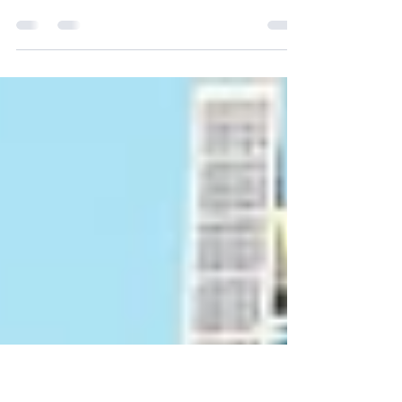
Trekt
De afgelopen jaren is de vastgoedmarkt in Dubai
uitgegroeid tot een van de meest dynamische
investeringslocaties ter wereld. Binnen deze...