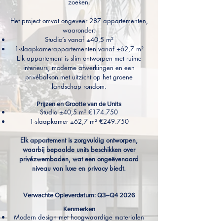
zoeken.
Het project omvat ongeveer 287 appartementen,
waaronder:
Studio’s vanaf ±40,5 m²
1-slaapkamerappartementen vanaf ±62,7 m²
Elk appartement is slim ontworpen met ruime
interieurs, moderne afwerkingen en een
privébalkon met uitzicht op het groene
landschap rondom.
Prijzen en Grootte van de Units
Studio ±40,5 m² €174.750
1-slaapkamer ±62,7 m² €249.750
Elk appartement is zorgvuldig ontworpen,
waarbij bepaalde units beschikken over
privézwembaden, wat een ongeëvenaard
niveau van luxe en privacy biedt.
Verwachte Opleverdatum: Q3–Q4 2026
Kenmerken
Modern design met hoogwaardige materialen