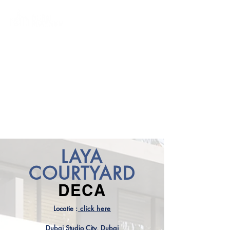
LAYA
COURTYARD
DECA
Locatie
:
click here
Dubai Studio City, Dubai