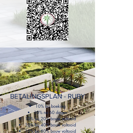
BETALINGSPLAN - RUBY
10% bij boeking
10% na 60 dagen
10% bij 20% bouw voltooid
10% bij 40% bouw voltooid
10% bij 60% bouw voltooid