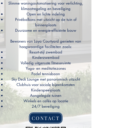
Slimme woningautomatisering voor verlichting,
klimaatregeling en beveiliging
Open en lichte indeling
Privébalkons met uitzicht op de tuin of
binnenplaats
Duurzame en energie-efficiënte bouw
Bewoners van Laya Courtyard genieten van
hoogwaardige faciliteiten zoals:
Resort-stijl zwembad
Kinderzwembad
Volledig uitgeruste fitnessruimte
Yoga- en meditatiezones
Padel tennisbaan
Sky Deck Lounge met panoramisch uitzicht
Clubhuis voor sociale bijeenkomsten
Kinderspeelplaats
Aangelegde tuinen
Winkels en cafés op locatie
24/7 beveiliging
CONTACT