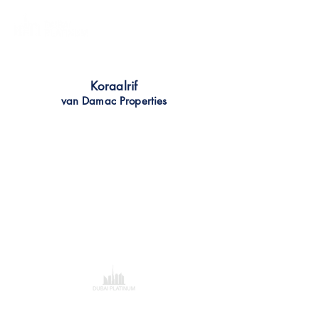
Koraalrif
van Damac Properties
Dubai Platinum Dubai
Al Saqr Business Tower