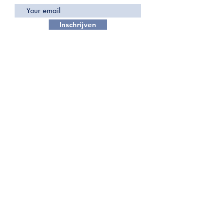
Inschrijven
contact@dubaiplatinum.com
© 2025 by Fin Invest LLC - TL
1168087
- Dubai
Platinum. All rights reserved -
Terms and
Conditions
-
Privacy Policy